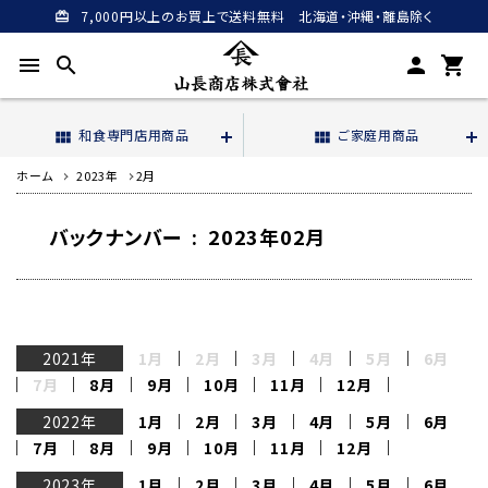
7,000円以上のお買上で送料無料 北海道・沖縄・離島除く
card_giftcard
menu
search
person
shopping_cart
和食専門店用商品
ご家庭用商品
view_module
view_module
ホーム
2023年
2月
バックナンバー : 2023年02月
2021年
1月
2月
3月
4月
5月
6月
7月
8月
9月
10月
11月
12月
2022年
1月
2月
3月
4月
5月
6月
7月
8月
9月
10月
11月
12月
2023年
1月
2月
3月
4月
5月
6月