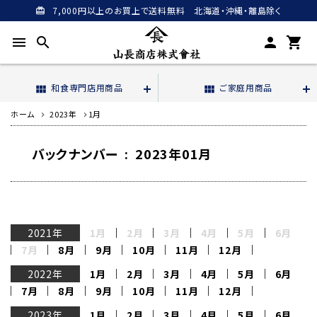
7,000円以上のお買上で送料無料 北海道・沖縄・離島除く
card_giftcard
menu
search
person
shopping_cart
和食専門店用商品
ご家庭用商品
view_module
view_module
ホーム
2023年
1月
バックナンバー : 2023年01月
2021年
1月
2月
3月
4月
5月
6月
7月
8月
9月
10月
11月
12月
2022年
1月
2月
3月
4月
5月
6月
7月
8月
9月
10月
11月
12月
2023年
1月
2月
3月
4月
5月
6月