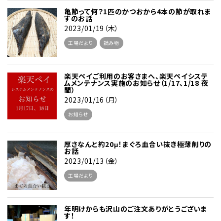
亀節って何？1匹のかつおから4本の節が取れま
すのお話
2023/01/19（木）
工場だより
読み物
楽天ペイご利用のお客さまへ、楽天ペイシステ
ムメンテナンス実施のお知らせ（1/17、1/18 夜
間）
2023/01/16（月）
お知らせ
厚さなんと約20μ！まぐろ血合い抜き極薄削りの
お話
2023/01/13（金）
工場だより
年明けからも沢山のご注文ありがとうございま
す！