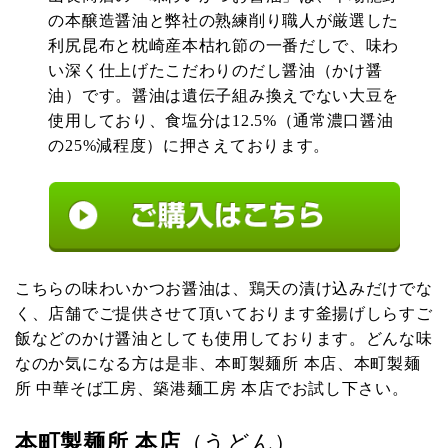
の本醸造醤油と弊社の熟練削り職人が厳選した
利尻昆布と枕崎産本枯れ節の一番だしで、味わ
い深く仕上げたこだわりのだし醤油（かけ醤
油）です。醤油は遺伝子組み換えでない大豆を
使用しており、食塩分は12.5%（通常濃口醤油
の25%減程度）に押さえております。
こちらの味わいかつお醤油は、鶏天の漬け込みだけでな
く、店舗でご提供させて頂いております釜揚げしらすご
飯などのかけ醤油としても使用しております。どんな味
なのか気になる方は是非、本町製麺所 本店、本町製麺
所 中華そば工房、築港麺工房 本店でお試し下さい。
本町製麺所 本店
（うどん）