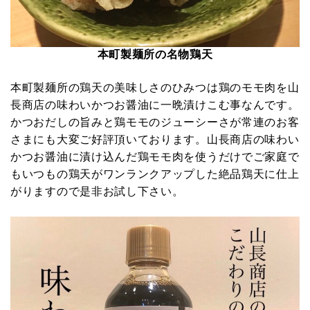
本町製麺所の名物鶏天
本町製麺所の鶏天の美味しさのひみつは鶏のモモ肉を山
長商店の味わいかつお醤油に一晩漬けこむ事なんです。
かつおだしの旨みと鶏モモのジューシーさが常連のお客
さまにも大変ご好評頂いております。山長商店の味わい
かつお醤油に漬け込んだ鶏モモ肉を使うだけでご家庭で
もいつもの鶏天がワンランクアップした絶品鶏天に仕上
がりますので是非お試し下さい。