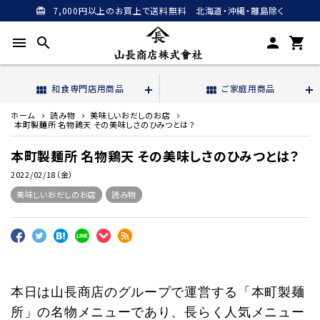
7,000円以上のお買上で送料無料 北海道・沖縄・離島除く
card_giftcard
menu
search
person
shopping_cart
和食専門店用商品
ご家庭用商品
view_module
view_module
ホーム
読み物
美味しいおだしのお店
本町製麺所 名物鶏天 その美味しさのひみつとは？
本町製麺所 名物鶏天 その美味しさのひみつとは？
2022/02/18（金）
美味しいおだしのお店
読み物
本日は山長商店のグループで運営する「本町製麺
所」の名物メニューであり、長らく人気メニュー