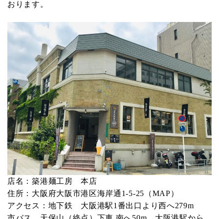
おります。
店名：築港麺工房 本店
住所：大阪府大阪市港区海岸通1-5-25（
MAP
）
アクセス：地下鉄 大阪港駅1番出口より西へ279m
市バス 天保山（終点）下車 南へ50m、大阪港駅から