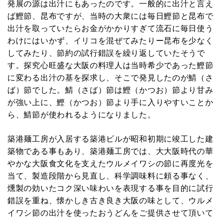
発展の源は出汁にもあったのです。一般的に出汁と言え
ば鰹節、昆布ですが、当時の大衆には毎日鰹節と昆布で
出汁を取っていたらお金がかかりすぎて流石に毎日使う
わけにはいかず、イリコを混ぜてみたりー昆布を少なく
してみたり、節約の試行錯誤を繰り返していたそうで
す。探究心旺盛な大阪の料理人は当時希少であった鰹節
に変わる出汁の基を探求し、そこで発見したのが鯖（さ
ば）節でした。鯖（さば）節は鰹（かつお）節より甘み
が強い上に、鰹（かつお）節より手に入りやすいことか
ら、鯖節が使われるようになりました。
築港麺工房が入居する築港ビルが昭和初期に竣工した建
築物である事もあり、築港麺工房では、大大阪時代の華
やかな大阪食文化を支えたウルメイワシの節に再度光を
当て、製造段階から見直し、科学調味料に頼る事なく、
燻製の効いたコク深い味わいを表現する事を目的に試行
錯誤を重ね、懐かしき古き良き大阪の味として、ウルメ
イワシ節の出汁を使ったおうどんをご提供させて頂いて