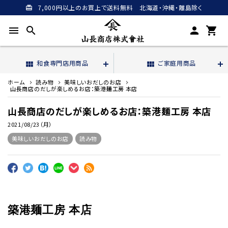
7,000円以上のお買上で送料無料 北海道・沖縄・離島除く
card_giftcard
menu
search
person
shopping_cart
和食専門店用商品
ご家庭用商品
view_module
view_module
ホーム
読み物
美味しいおだしのお店
山長商店のだしが楽しめるお店：築港麺工房 本店
山長商店のだしが楽しめるお店：築港麺工房 本店
2021/08/23（月）
美味しいおだしのお店
読み物
築港麺工房 本店