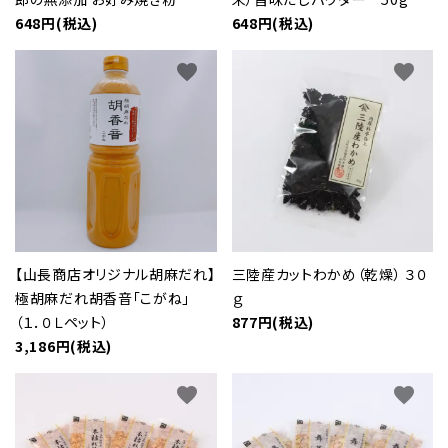
648円(税込)
648円(税込)
favorite
favorite
【山長商店オリジナル胡麻だれ】
三陸産カットわかめ（乾燥） ３０
極胡麻だれ胡香音「こがね」
ｇ
（１．０Ｌペット）
877円(税込)
3,186円(税込)
favorite
favorite