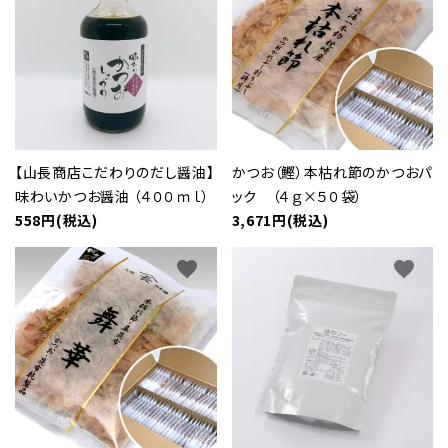
【山長商店こだわりのだし醤油】
かつお（鰹）本枯れ節のかつおパ
味わいかつお醤油 （４００ｍｌ）
ック （４ｇ×５０袋）
558円(税込)
3,671円(税込)
favorite
favorite