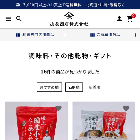
7,000円以上のお買上で送料無料 北海道・沖縄・離島除く
card_giftcard
0
menu
search
person
shopping_cart
和食専門店用商品
ご家庭用商品
view_module
view_module
調味料・その他乾物・ギフト
16
件の商品が見つかりました
おすすめ順
価格順
新着順
favorite
favorite