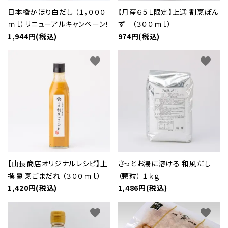
日本橋かほり白だし （１，０００
【月産６５Ｌ限定】上選 割烹ぽん
ｍｌ）リニューアルキャンペーン！
ず （３００ｍｌ）
1,944円(税込)
974円(税込)
favorite
favorite
【山長商店オリジナルレシピ】上
さっとお湯に溶ける 和風だし
撰 割烹ごまだれ （３００ｍｌ）
（顆粒） １ｋｇ
1,420円(税込)
1,486円(税込)
favorite
favorite