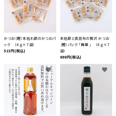
かつお（鰹）本枯れ節のかつおパ
本枯節と真昆布の贅沢 かつお
ック （４ｇ×７袋）
（鰹）パック 「舞華 」 （４ｇ×７
523円(税込)
袋）
698円(税込)
favorite
favorite