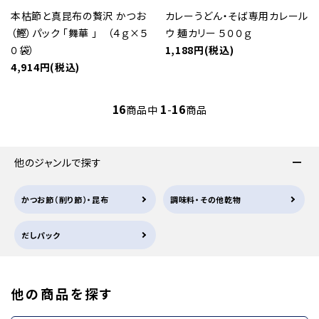
本枯節と真昆布の贅沢 かつお
カレーうどん・そば専用カレール
（鰹）パック 「舞華 」 （４ｇ×５
ウ 麺カリー ５００ｇ
０袋）
1,188円(税込)
4,914円(税込)
16
1
16
商品中
-
商品
他のジャンルで探す
かつお節（削り節）・昆布
調味料・その他乾物
だしパック
他の商品を探す