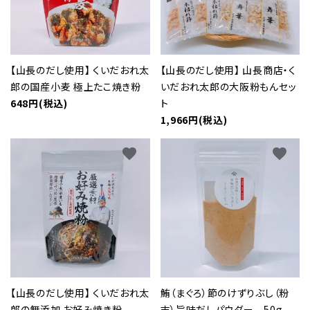
【山長のだし使用】 くいだおれ太
【山長のだし使用】 山長商店・く
郎の国産小麦 極上たこ焼き粉
いだおれ太郎の大阪粉もんセッ
648円(税込)
ト
1,966円(税込)
favorite
favorite
【山長のだし使用】 くいだおれ太
鮪（まぐろ）節のけずりぶし（粉
郎の無添加 お好み焼き粉
末）旨味だしパウダー 50g