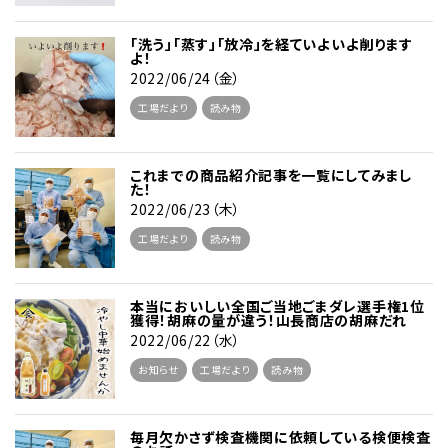
「洗う」「蒸す」「放冷」を経ていよいよ削ります
よ！
2022/06/24（金）
工場だより
読み物
これまでの商品紹介記事を一覧にしてみまし
た！
2022/06/23（木）
工場だより
読み物
本当においしい全国ご当地ごまダレ選手権1位
獲得！胡麻の量が違う！山長商店の胡麻だれ
2022/06/22（水）
お知らせ
工場だより
読み物
毎月欠かさず検査機関に依頼している検便検査