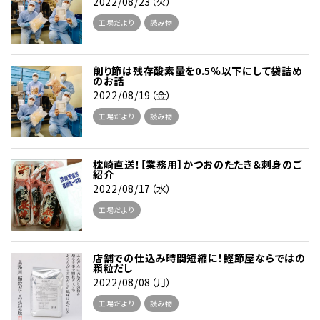
2022/08/23（火）
工場だより
読み物
削り節は残存酸素量を0.5％以下にして袋詰め
のお話
2022/08/19（金）
工場だより
読み物
枕崎直送！【業務用】かつおのたたき＆刺身のご
紹介
2022/08/17（水）
工場だより
店舗での仕込み時間短縮に！鰹節屋ならではの
顆粒だし
2022/08/08（月）
工場だより
読み物