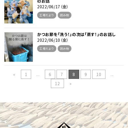
のお話
2022/06/17（金）
工場だより
読み物
かつお節を「洗う！」の次は「蒸す！」のお話し
2022/06/10（金）
工場だより
読み物
«
1
...
6
7
8
9
10
...
12
»