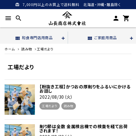
7,000円以上のお買上で送料無料 北海道・沖縄・離島除く
card_giftcard
menu
search
person
shopping_cart
和食専門店用商品
ご家庭用商品
view_module
view_module
ホーム
読み物
工場だより
工場だより
【粉抜き工程】かつおの厚削りをふるいにかける
お話し
2022/08/30（火）
工場だより
読み物
削り節は全数 金属検出機での検査を経て出荷
されます！