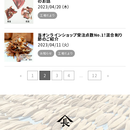
のお話
2023/04/20（木）
工場だより
当オンラインショップ受注点数No.1！混合削り
節のご紹介
2023/04/11（火）
お知らせ
工場だより
«
1
2
3
4
...
12
»