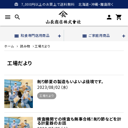
7,000円以上のお買上で送料無料 北海道・沖縄・離島除く
card_giftcard
menu
search
person
shopping_cart
和食専門店用商品
ご家庭用商品
view_module
view_module
ホーム
読み物
工場だより
工場だより
削り節夏の製造もいよいよ佳境です。
2023/08/02（水）
工場だより
検査機関での検査も無事合格！削り節などを計
る計量器のお話