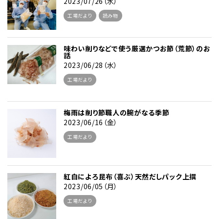
2023/07/26（水）
工場だより
読み物
味わい削りなどで使う厳選かつお節（荒節）のお
話
2023/06/28（水）
工場だより
梅雨は削り節職人の腕がなる季節
2023/06/16（金）
工場だより
紅白によろ昆布（喜ぶ）天然だしパック上撰
2023/06/05（月）
工場だより