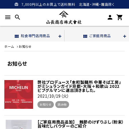
7,000円以上のお買上で送料無料 北海道・沖縄・離島除く
card_giftcard
menu
search
person
shopping_cart
和食専門店用商品
ご家庭用商品
view_module
view_module
ホーム
お知らせ
お知らせ
弊社プロデュース「本町製麺所 中華そば工房」
がミシュランガイド京都・大阪＋和歌山 2022
ビブグルマンに選出頂きました。
2021/10/19（火）
お知らせ
読み物
【ご家庭用商品追加】 鮪節のけずりぶし（粉末）
旨味だしパウダーのご紹介