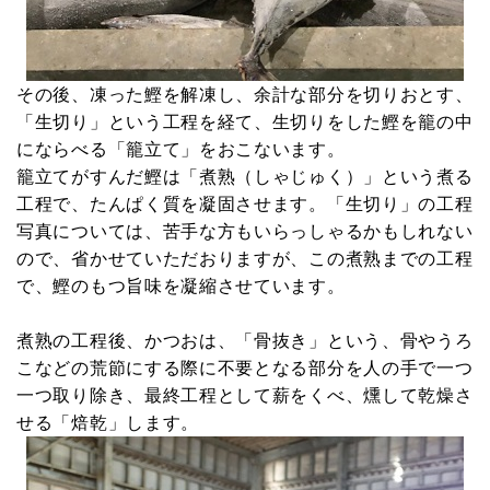
その後、凍った鰹を解凍し、余計な部分を切りおとす、
「生切り」という工程を経て、生切りをした鰹を籠の中
にならべる「籠立て」をおこないます。
籠立てがすんだ鰹は「煮熟（しゃじゅく）」という煮る
工程で、たんぱく質を凝固させます。「生切り」の工程
写真については、苦手な方もいらっしゃるかもしれない
ので、省かせていただおりますが、この煮熟までの工程
で、鰹のもつ旨味を凝縮させています。
煮熟の工程後、かつおは、「骨抜き」という、骨やうろ
こなどの荒節にする際に不要となる部分を人の手で一つ
一つ取り除き、最終工程として薪をくべ、燻して乾燥さ
せる「焙乾」します。