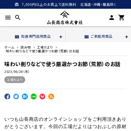
7,000円以上のお買上で送料無料 北海道・沖縄・離島除く
card_giftcard
menu
search
person
shopping_cart
和食専門店用商品
ご家庭用商品
view_module
view_module
ホーム
読み物
工場だより
味わい削りなどで使う厳選かつお節（荒節）のお話
味わい削りなどで使う厳選かつお節（荒節）のお話
2023/06/28（水）
工場だより
いつも山長商店のオンラインショップをご利用頂きあり
がとうございます。今回の工場だよりはつおぶしの原材