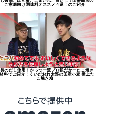
だし醤油、ぽん酢、ごまだれ、白だし！山長商店の
ご家庭向け調味料オススメ４選！のご紹介
山長のだし使用！かっつー流プロ銀だかーたこ焼き
材料でご紹介！くいだおれ太郎の国産小麦 極上た
こ焼き粉