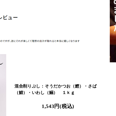
混合削りぶし：そうだかつお（鰹）・さば
（鯖）・いわし（鰯） １ｋｇ
1,543円(税込)