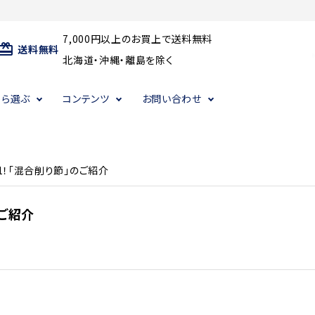
7,000円以上のお買上で送料無料
ard_giftcard
送料無料
北海道・沖縄・離島を除く
から選ぶ
コンテンツ
お問い合わせ
・その他乾物・ギフト
・その他乾物・ギフト
・その他乾物・ギフト
だしパック
だしパック
だしパック
1！「混合削り節」のご紹介
のご紹介