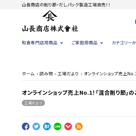
山長商店の削り節・だしパック製造工場直売！！
c
和食専門店用商品
ご家庭用商品
カテゴリー
かつお節（削り節）・昆布
かつお節（削り節）・昆布
かつお節（削り節）・昆布
調味料
調味料
調味料
ホーム
読み物
工場だより
オンラインショップ売上No.
オンラインショップ売上No.1！「混合削り節」
工場だより