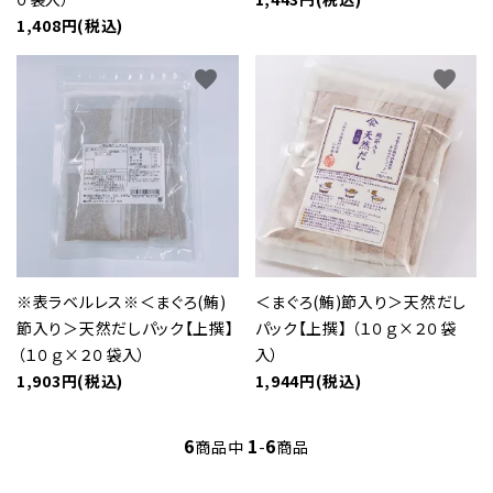
1,408円(税込)
favorite
favorite
※表ラベルレス※＜まぐろ(鮪)
＜まぐろ(鮪)節入り＞天然だし
節入り＞天然だしパック【上撰】
パック【上撰】 （１０ｇ×２０袋
（１０ｇ×２０袋入）
入）
1,903円(税込)
1,944円(税込)
6
1
6
商品中
-
商品