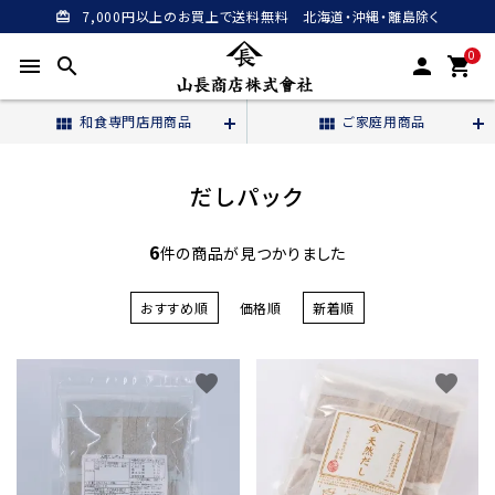
7,000円以上のお買上で送料無料 北海道・沖縄・離島除く
card_giftcard
0
menu
search
person
shopping_cart
和食専門店用商品
ご家庭用商品
view_module
view_module
だしパック
6
件の商品が見つかりました
おすすめ順
価格順
新着順
favorite
favorite