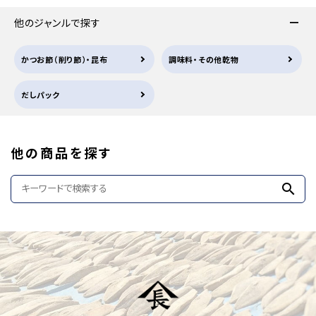
他のジャンルで探す
かつお節（削り節）・昆布
調味料・その他乾物
だしパック
他の商品を探す
search