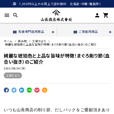
7,000円以上のお買上で送料無料 北海道・沖縄・離島除く
card_giftcard
menu
search
person
shopping_cart
和食専門店用商品
ご家庭用商品
view_module
view_module
ホーム
読み物
工場だより
綺麗な琥珀色と上品な旨味が特徴！まぐろ削り節（血合い抜き）のご紹介
綺麗な琥珀色と上品な旨味が特徴！まぐろ削り節（血
合い抜き）のご紹介
2023/08/24（木）
工場だより
いつも山長商店の削り節、だしパックをご愛顧頂きあり