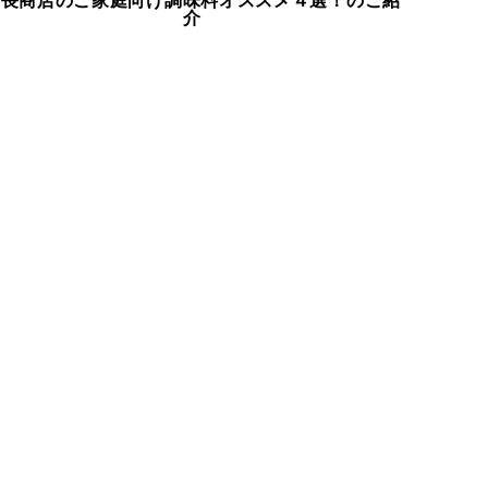
山長商店のご家庭向け調味料オススメ４選！のご紹
介