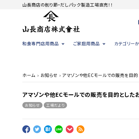
山長商店の削り節・だしパック製造工場直売！！
c
和食専門店用商品
ご家庭用商品
カテゴリー
かつお節（削り節）・昆布
かつお節（削り節）・昆布
かつお節（削り節）・昆布
調味料
調味料
調味料
ホーム
お知らせ
アマゾンや他ECモールでの販売を目的
アマゾンや他ECモールでの販売を目的とした
お知らせ
工場だより