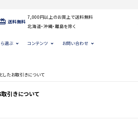
7,000円以上のお買上で送料無料
ard_giftcard
送料無料
北海道・沖縄・離島を除く
から選ぶ
コンテンツ
お問い合わせ
・その他乾物・ギフト
・その他乾物・ギフト
・その他乾物・ギフト
だしパック
だしパック
だしパック
としたお取引きについて
お取引きについて