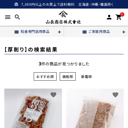
7,000円以上のお買上で送料無料 北海道・沖縄・離島除く
card_giftcard
0
menu
search
person
shopping_cart
和食専門店用商品
ご家庭用商品
view_module
view_module
【厚削り】の検索結果
3
件の商品が見つかりました
おすすめ順
価格順
新着順
favorite
favorite