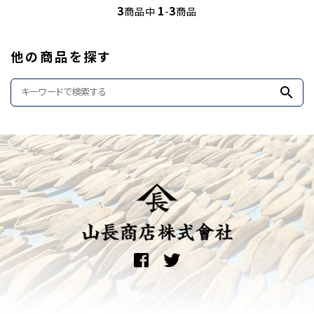
3
1
3
商品中
-
商品
他の商品を探す
search