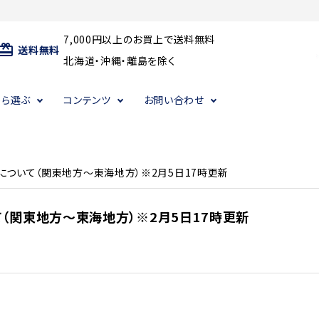
7,000円以上のお買上で送料無料
ard_giftcard
送料無料
北海道・沖縄・離島を除く
から選ぶ
コンテンツ
お問い合わせ
・その他乾物・ギフト
・その他乾物・ギフト
・その他乾物・ギフト
だしパック
だしパック
だしパック
について（関東地方～東海地方）※2月5日17時更新
（関東地方～東海地方）※2月5日17時更新